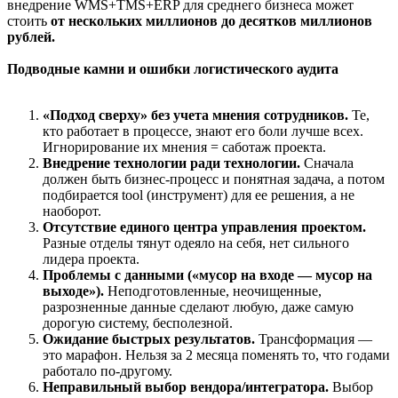
внедрение WMS+TMS+ERP для среднего бизнеса может
стоить
от нескольких миллионов до десятков миллионов
рублей.
Подводные камни и ошибки логистического аудита
«Подход сверху» без учета мнения сотрудников.
Те,
кто работает в процессе, знают его боли лучше всех.
Игнорирование их мнения = саботаж проекта.
Внедрение технологии ради технологии.
Сначала
должен быть бизнес-процесс и понятная задача, а потом
подбирается tool (инструмент) для ее решения, а не
наоборот.
Отсутствие единого центра управления проектом.
Разные отделы тянут одеяло на себя, нет сильного
лидера проекта.
Проблемы с данными («мусор на входе — мусор на
выходе»).
Неподготовленные, неочищенные,
разрозненные данные сделают любую, даже самую
дорогую систему, бесполезной.
Ожидание быстрых результатов.
Трансформация —
это марафон. Нельзя за 2 месяца поменять то, что годами
работало по-другому.
Неправильный выбор вендора/интегратора.
Выбор