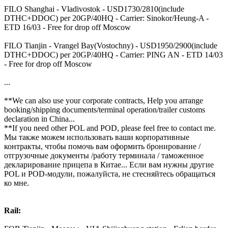
FILO Shanghai - Vladivostok - USD1730/2810(include
DTHC+DDOC) per 20GP/40HQ - Carrier: Sinokor/Heung-A -
ETD 16/03 - Free for drop off Moscow
FILO Tianjin - Vrangel Bay(Vostochny) - USD1950/2900(include
DTHC+DDOC) per 20GP/40HQ - Carrier: PING AN - ETD 14/03
- Free for drop off Moscow
...
**We can also use your corporate contracts, Help you arrange
booking/shipping documents/terminal operation/trailer customs
declaration in China...
**If you need other POL and POD, please feel free to contact me.
Мы также можем использовать ваши корпоративные
контракты, чтобы помочь вам оформить бронирование /
отгрузочные документы /работу терминала / таможенное
декларирование прицепа в Китае... Если вам нужны другие
POL и POD-модули, пожалуйста, не стесняйтесь обращаться
ко мне.
Rail: