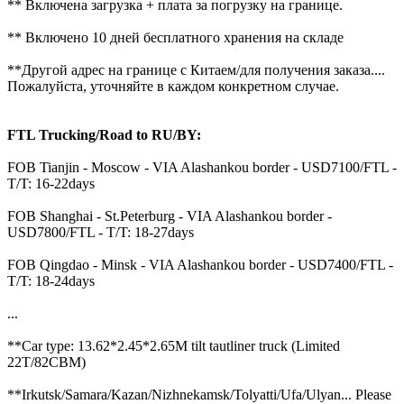
** Включена загрузка + плата за погрузку на границе.
** Включено 10 дней бесплатного хранения на складе
**Другой адрес на границе с Китаем/для получения заказа....
Пожалуйста, уточняйте в каждом конкретном случае.
FTL Trucking/Road to RU/BY:
FOB Tianjin - Moscow - VIA Alashankou border - USD7100/FTL -
T/T: 16-22days
FOB Shanghai - St.Peterburg - VIA Alashankou border -
USD7800/FTL - T/T: 18-27days
FOB Qingdao - Minsk - VIA Alashankou border - USD7400/FTL -
T/T: 18-24days
...
**Car type: 13.62*2.45*2.65M tilt tautliner truck (Limited
22T/82CBM)
**Irkutsk/Samara/Kazan/Nizhnekamsk/Tolyatti/Ufa/Ulyan... Please