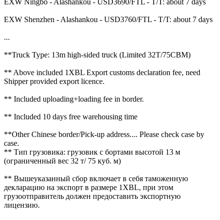
EXW Ningbo - Alashankou - USD3690/FTL - T/T: about 7 days
EXW Shenzhen - Alashankou - USD3760/FTL - T/T: about 7 days
...
**Truck Type: 13m high-sided truck (Limited 32T/75CBM)
** Above included 1XBL Export customs declaration fee, need
Shipper provided export licence.
** Included uploading+loading fee in border.
** Included 10 days free warehousing time
**Other Chinese border/Pick-up address.... Please check case by
case.
** Тип грузовика: грузовик с бортами высотой 13 м
(ограниченный вес 32 т/ 75 куб. м)
** Вышеуказанный сбор включает в себя таможенную
декларацию на экспорт в размере 1XBL, при этом
грузоотправитель должен предоставить экспортную
лицензию.