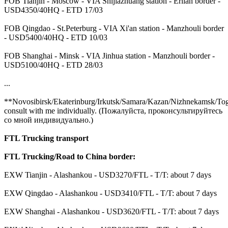
FOB Tianjin - Moscow - VIA Shijiazhuang station - Erlian border -
USD4350/40HQ - ETD 17/03
FOB Qingdao - St.Peterburg - VIA Xi'an station - Manzhouli border
- USD5400/40HQ - ETD 10/03
FOB Shanghai - Minsk - VIA Jinhua station - Manzhouli border -
USD5100/40HQ - ETD 28/03
...
**Novosibirsk/Ekaterinburg/Irkutsk/Samara/Kazan/Nizhnekamsk/Togli
consult with me individually. (Пожалуйста, проконсультируйтесь
со мной индивидуально.)
FTL Trucking transport
FTL Trucking/Road to China border:
EXW Tianjin - Alashankou - USD3270/FTL - T/T: about 7 days
EXW Qingdao - Alashankou - USD3410/FTL - T/T: about 7 days
EXW Shanghai - Alashankou - USD3620/FTL - T/T: about 7 days