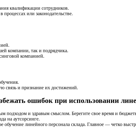
ания квалификации сотрудников.
 процессах или законодательстве.
нией.
шей компании, так и подрядчика.
рсинговой компанией.
обучения.
ую связь и признание их достижений.
збежать ошибок при использовании линей
ным подходом и здравым смыслом. Берегите свое время и бюджет
да на аутсорсинге.
ое обучение линейного персонала склада. Главное — четко выст