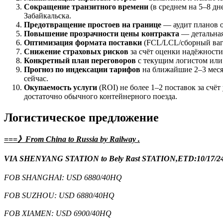
Сокращение транзитного времени
(в среднем на 5–8 дн
Забайкальска.
Предотвращение простоев на границе
— аудит планов о
Повышение прозрачности цены контракта
— детальная
Оптимизация формата поставки
(FCL/LCL/сборный ваго
Снижение страховых рисков
за счёт оценки надёжности 
Конкретный план переговоров
с текущим логистом или 
Прогноз по индексации тарифов
на ближайшие 2–3 меся
сейчас.
Окупаемость услуги
(ROI) не более 1–2 поставок за счё
достаточно обычного контейнерного поезда.
Логистическое предложение
===》From China to Russia by Railway .
VIA SHENYANG STATION to Bely Rast STATION,ETD:10/17/24-
FOB SHANGHAI: USD 6880/40HQ
FOB SUZHOU: USD 6880/40HQ
FOB XIAMEN: USD 6900/40HQ