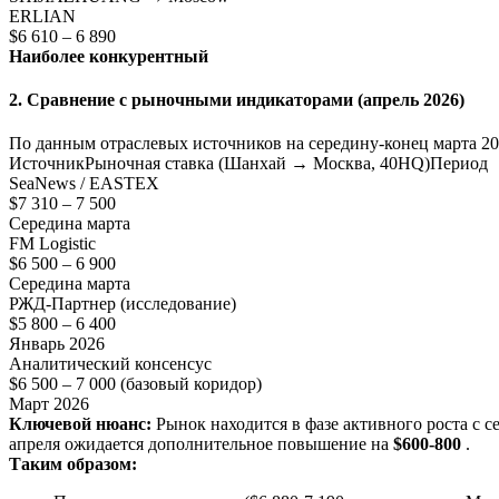
ERLIAN
$6 610 – 6 890
Наиболее конкурентный
2. Сравнение с рыночными индикаторами (апрель 2026)
По данным отраслевых источников на середину-конец марта 20
ИсточникРыночная ставка (Шанхай → Москва, 40HQ)Период
SeaNews / EASTEX
$7 310 – 7 500
Середина марта
FM Logistic
$6 500 – 6 900
Середина марта
РЖД-Партнер (исследование)
$5 800 – 6 400
Январь 2026
Аналитический консенсус
$6 500 – 7 000 (базовый коридор)
Март 2026
Ключевой нюанс:
Рынок находится в фазе активного роста с с
апреля ожидается дополнительное повышение на
$600-800
.
Таким образом: