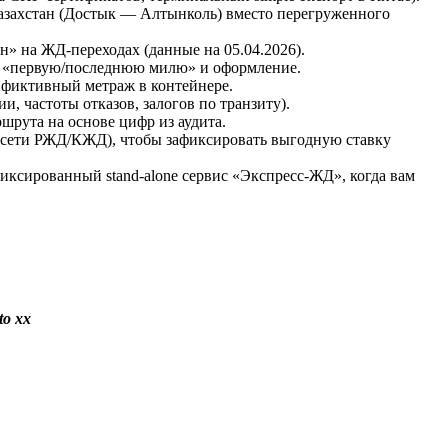
 Казахстан (Достык — Алтынколь) вместо перегруженного
н» на ЖД-переходах (данные на 05.04.2026).
за «первую/последнюю милю» и оформление.
 фиктивный метраж в контейнере.
, частоты отказов, залогов по транзиту).
шрута на основе цифр из аудита.
 сети РЖД/КЖД), чтобы зафиксировать выгодную ставку
фиксированный stand-alone сервис «Экспресс-ЖД», когда вам
o xx