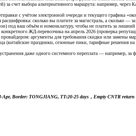
ей) за счет выбора альтернативного маршрута: например, через
тправки с учётом электронной очереди и текущего графика «око
 расшифровка: сколько вы платите за магистраль, а сколько — 
н) под ваш объём и номенклатуру, чтобы не платить за лишний
конкретного ЖД-перевозчика на апрель 2026 (проверка репутации
провайдером: аргументы для требования скидки или замены мар
ца (китайские праздники, сезонные пики, тарифные решения на
т устранения даже одного системного переплата — например, за 
Apr, Border: TONGJIANG, TT:20-25 days，Empty CNTR return t