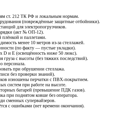
иям ст. 212 ТК РФ и локальным нормам.
рудования (повреждённые защитные отбойники).
танций для электропогрузчиков.
рядки (акт № ОП-12).
 плёнкой и паллетами.
имость менее 10 метров из-за стеллажей.
нности (по факту — пустые укладки).
 D и E (освещённость ниже 50 люкс).
я груза с высоты (без тяжких последствий).
о персонала.
вовать при обрушении стеллажа.
писи без проверки знаний).
иков изношены перчатки с ПВХ-покрытием.
ых систем при работе на высоте.
торных батарей (превышение ПДК газов).
ка при поднятом ковше без оператора.
еди сменных супервайзеров.
тся с ошибками (нет времени окончания).