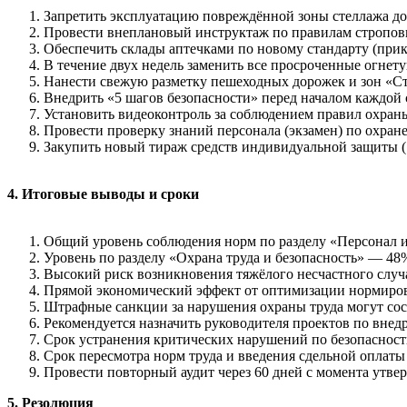
Запретить эксплуатацию повреждённой зоны стеллажа до
Провести внеплановый инструктаж по правилам строповк
Обеспечить склады аптечками по новому стандарту (при
В течение двух недель заменить все просроченные огнет
Нанести свежую разметку пешеходных дорожек и зон «Сто
Внедрить «5 шагов безопасности» перед началом каждой
Установить видеоконтроль за соблюдением правил охраны 
Провести проверку знаний персонала (экзамен) по охране 
Закупить новый тираж средств индивидуальной защиты (1
4. Итоговые выводы и сроки
Общий уровень соблюдения норм по разделу «Персонал 
Уровень по разделу «Охрана труда и безопасность» — 48
Высокий риск возникновения тяжёлого несчастного случа
Прямой экономический эффект от оптимизации нормирова
Штрафные санкции за нарушения охраны труда могут сост
Рекомендуется назначить руководителя проектов по внед
Срок устранения критических нарушений по безопасност
Срок пересмотра норм труда и введения сдельной оплаты
Провести повторный аудит через 60 дней с момента утве
5. Резолюция