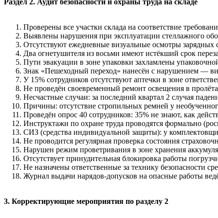
Раздел 2. Аудит безопасности и охраны труда на складе
Проверены все участки склада на соответствие требован
Выявлены нарушения при эксплуатации стеллажного обо
Отсутствуют ежедневные визуальные осмотры зарядных с
Два огнетушителя из восьми имеют истёкший срок переза
Пути эвакуации в зоне упаковки захламлены упаковочной
Знак «Пешеходный переход» нанесён с нарушением — вид
У 15% сотрудников отсутствуют аптечки в зоне ответстве
Не проведён своевременный ремонт освещения в пролётах
Несчастные случаи: за последний квартал 2 случая падени
Причины: отсутствие стропильных ремней у необученног
Проведён опрос 40 сотрудников: 35% не знают, как дейст
Инструктажи по охране труда проводятся формально (рос
СИЗ (средства индивидуальной защиты): у комплектовщ
Не проводится регулярная проверка состояния страховочн
Нарушен режим проветривания в зоне хранения аккумуля
Отсутствует принудительная блокировка работы погрузчи
Не назначены ответственные за технику безопасности ср
Журнал выдачи нарядов-допусков на опасные работы ведё
3. Корректирующие мероприятия по разделу 2