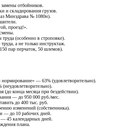
 замены отбойников.
и и складирования грузов.
каз Минздрава № 1080н).
ушители.
й, проезд!».
 смены.
труда (особенно в строповке).
труда, а не только инструктаж.
50 пар перчаток, 50 шлемов).
и нормирование» — 63% (удовлетворительно).
% (неудовлетворительно).
я (до конца месяца при бездействии).
ния — до 950 000 руб./мес.
авить до 400 тыс. руб.
рению изменений (собственника).
и — до 10 рабочих дней.
 — 45 календарных дней.
рждения плана.