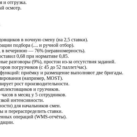
 и отгрузка.
ый осмотр.
а
овщиков в ночную смену (на 2,5 ставки).
ции подбора (.... и ручной отбор).
, в вечернюю — 76% (неравномерность).
тавил 0,68 при нормативе 0,85.
ые разговоры (9%), простои из-за отсутствия заданий.
ров погрузчиков (с 45 до 52 паллет/час).
 функций: приёмку и размещение выполняют две бригады.
мирования (например, MOST).
лирует рост производительности.
мплектовщиков и грузчиков.
часов в месяц у 5 сотрудников.
зкой интенсивности.
ости) для начальников смен.
ы и перераспределить ставки.
ненных операций (WMS-отчёты).
ндации.