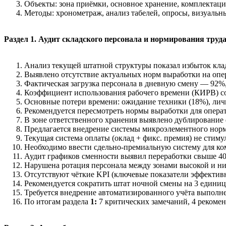
Объекты: зона приёмки, основное хранение, комплектация
Методы: хронометраж, анализ табелей, опросы, визуальн
Раздел 1. Аудит складского персонала и нормирования труд
Анализ текущей штатной структуры показал избыток клад
Выявлено отсутствие актуальных норм выработки на опера
Фактическая загрузка персонала в дневную смену — 92%
Коэффициент использования рабочего времени (КИРВ) сос
Основные потери времени: ожидание техники (18%), личн
Рекомендуется пересмотреть нормы выработки для операто
В зоне ответственного хранения выявлено дублирование
Предлагается внедрение системы микроэлементного нор
Текущая система оплаты (оклад + фикс. премия) не стиму
Необходимо ввести сдельно-премиальную систему для ко
Аудит графиков сменности выявил переработки свыше 40 
Нарушена ротация персонала между зонами высокой и ни
Отсутствуют чёткие KPI (ключевые показатели эффективн
Рекомендуется сократить штат ночной смены на 3 единиц
Требуется внедрение автоматизированного учёта выпол
По итогам раздела
1:
7 критических замечаний, 4 рекоме