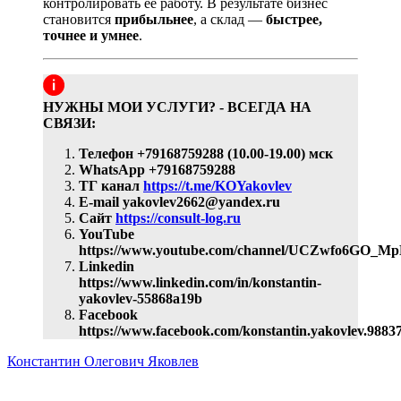
контролировать ее работу. В результате бизнес
становится
прибыльнее
, а склад —
быстрее,
точнее и умнее
.
НУЖНЫ МОИ УСЛУГИ? - ВСЕГДА НА
СВЯЗИ:
Телефон +79168759288 (10.00-19.00) мск
WhatsApp +79168759288
ТГ канал
https://t.me/KOYakovlev
E-mail yakovlev2662@yandex.ru
Сайт
https://consult-log.ru
YouTube
https://www.youtube.com/channel/UCZwfo6GO_
Linkedin
https://www.linkedin.com/in/konstantin-
yakovlev-55868a19b
Facebook
https://www.facebook.com/konstantin.yakovlev.9883
Константин Олегович Яковлев