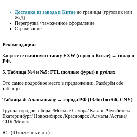
Доставка из завода в Китае
до границы (грузовик или
Ж/Д)
Перегрузка / таможенное оформление
Страхование
Рекомендация:
Запросите
сквозную ставку EXW (город в Китае) → склад в
РФ
.
5. Таблица №4 и №5: FTL (полные фуры) в рублях
Это самое подробное место в предложении. Разберём обе
таблицы.
Таблица 4: Алашанькоу → города РФ (13.6m box/tilt, CNY)
Группа городов забора: /Москва/ Самара/ Казань /Челябинск/
Екатеринбург/ Новосибирск /Красноярск /Алматы /Астана/
СПБ /Минск
Юг (Шэньчжэнь и др.)