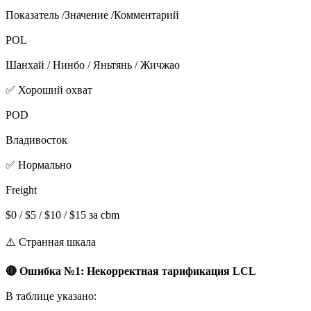
Показатель /Значение /Комментарий
POL
Шанхай / Нинбо / Яньтянь / Жичжао
✅ Хороший охват
POD
Владивосток
✅ Нормально
Freight
$0 / $5 / $10 / $15 за cbm
⚠️ Странная шкала
🔴 Ошибка №1: Некорректная тарификация LCL
В таблице указано: