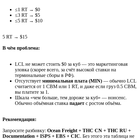
≤1 RT → $0
≤3 RT → $5
≤5 RT → $10
5 RT → $15
В чём проблема:
LCL не может стоить $0 за куб — это маркетинговая
уловка (скорее всего, за счёт высокой ставки на
терминальные сборы в РФ).
Отсутствует
минимальная плата (MIN)
— обычно LCL
считается от 1 CBM или 1 RT, и даже если груз 0.5 CBM,
вы платите за 1.
Шкала «чем больше, тем дороже за куб» — нонсенс.
Обычно объёмная ставка
падает
с ростом объёма.
Рекомендация:
Запросите разбивку:
Ocean Freight + THC CN + THC RU +
Documentation + ISPS + EBS + CIC
. Без этого эта таблица не