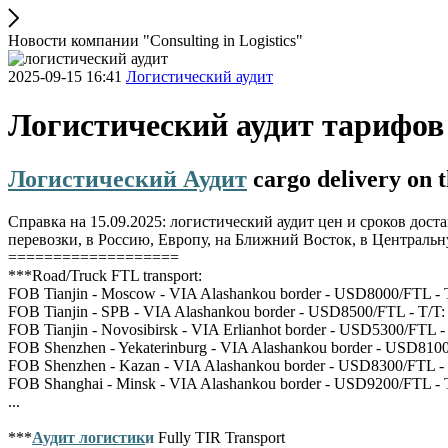
Новости компании "Consulting in Logistics"
2025-09-15 16:41
Логистический аудит
Логистический аудит тарифов 
Логистический Аудит
cargo delivery on t
Справка на 15.09.2025: логистический аудит цен и сроков до
перевозки, в Россию, Европу, на Ближний Восток, в Централ
===================
***Road/Truck FTL transport:
FOB Tianjin - Moscow - VIA Alashankou border - USD8000/FTL - 
FOB Tianjin - SPB - VIA Alashankou border - USD8500/FTL - T/T:
FOB Tianjin - Novosibirsk - VIA Erlianhot border - USD5300/FTL -
FOB Shenzhen - Yekaterinburg - VIA Alashankou border - USD8100
FOB Shenzhen - Kazan - VIA Alashankou border - USD8300/FTL - 
FOB Shanghai - Minsk - VIA Alashankou border - USD9200/FTL - 
...
***
Аудит логистик
и
Fully TIR Transport