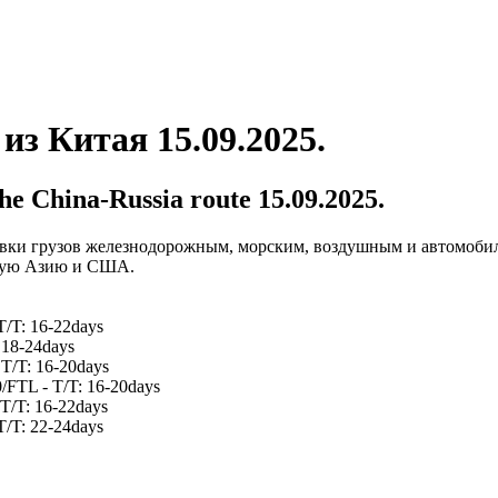
из Китая 15.09.2025.
he China-Russia route 15.09.2025.
ставки грузов железнодорожным, морским, воздушным и автомоб
ьную Азию и США.
T/T: 16-22days
 18-24days
 T/T: 16-20days
/FTL - T/T: 16-20days
T/T: 16-22days
T/T: 22-24days