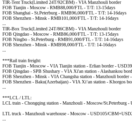
TIR-Tent Truck(Limited 24T/92CBM) - VIA Manzhouli border
FOB Tianjin - Moscow - RMB88,000/FTL - T/T: 13-15days
FOB Shanghai - St.Peterburg - RMB96,000/FTL - T/T: 14-16days
FOB Shenzhen - Minsk - RMB101,000/FTL - T/T: 14-16days
...
TIR-Box Truck(Limited 24T/86CBM) - VIA Manzhouli border
FOB Qingdao - Moscow - RMB86,000/FTL - T/T: 13-15days
FOB Ningbo - St.Peterburg - RMB91,000/FTL - T/T: 14-16days
FOB Shenzhen - Minsk - RMB98,000/FTL - T/T: 14-16days
...
***Rail train freight:
FOB Tianjin - Moscow - VIA Tianjin station - Erlian border - US
FOB Qingdao - SPB Shushary - VIA Xi'an station - Alashankou bo
FOB Shenzhen - Minsk - VIA Changsha station - Manzhouli borde
FOB Shenzhen - Baku(Azerbaijan) - VIA Xi‘an station - Khorgos 
...
***LCL / LTL:
LCL train - Chongqing station - Manzhouli - Moscow/St.Peterb
LTL truck - Manzhouli warehouse - Moscow - USD105/CBM+USD
...