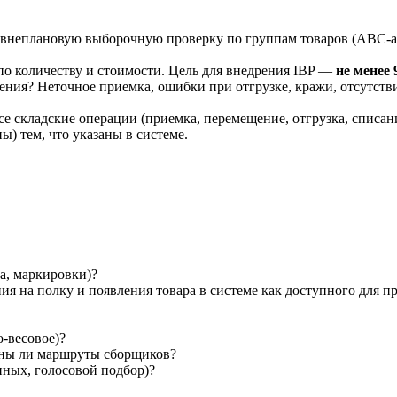
внеплановую выборочную проверку по группам товаров (ABC-а
о количеству и стоимости. Цель для внедрения IBP —
не менее
ния? Неточное приемка, ошибки при отгрузке, кражи, отсутств
все складские операции (приемка, перемещение, отгрузка, списа
ы) тем, что указаны в системе.
ва, маркировки)?
я на полку и появления товара в системе как доступного для п
-весовое)?
ивны ли маршруты сборщиков?
нных, голосовой подбор)?