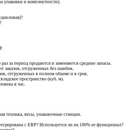
ва упаковки и комплектности).
 цикловая)?
?
P.
 раз за период продаются и заменяются средние запасы.
т заказов, отгруженных без ошибок.
ов, отгруженных в полном объеме и в срок.
ладское пространство (куб. м).
ловека в час.
ая техника, весы, упаковочные станции.
тегрирована с ERP? Используется ли на 100% ее функционал?
зуется?