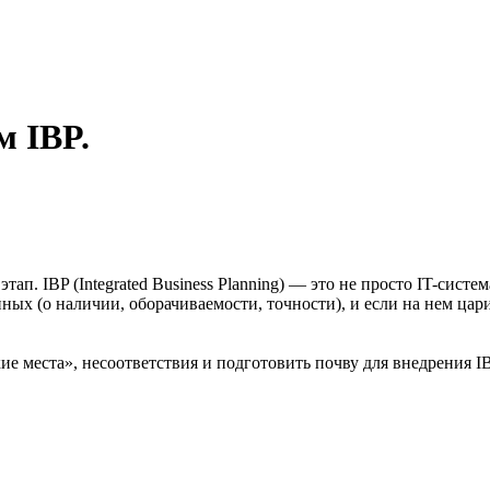
м IBP.
п. IBP (Integrated Business Planning) — это не просто IT-систе
х (о наличии, оборачиваемости, точности), и если на нем царит
ие места», несоответствия и подготовить почву для внедрения I