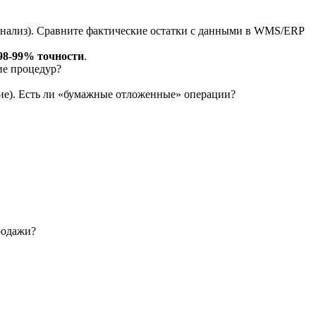
нализ). Сравните фактические остатки с данными в WMS/ERP
 98-99% точности
.
ие процедур?
ние). Есть ли «бумажные отложенные» операции?
родажи?