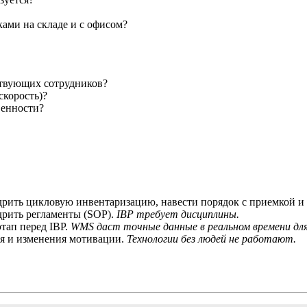
ами на складе и с офисом?
ствующих сотрудников?
скорость)?
венности?
рить цикловую инвентаризацию, навести порядок с приемкой и
дрить регламенты (SOP).
IBP требует дисциплины.
этап перед IBP.
WMS даст точные данные в реальном времени для
ия и изменения мотивации.
Технологии без людей не работают.