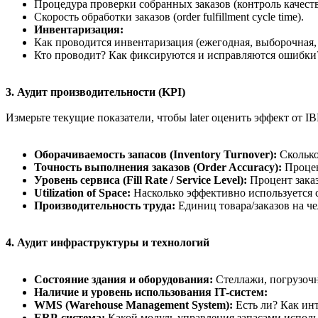
Процедура проверки собранных заказов (контроль качест
Скорость обработки заказов (order fulfillment cycle time).
Инвентаризация:
Как проводится инвентаризация (ежегодная, выборочная,
Кто проводит? Как фиксируются и исправляются ошибки
3. Аудит производительности (KPI)
Измерьте текущие показатели, чтобы later оценить эффект от IB
Оборачиваемость запасов (Inventory Turnover):
Сколько
Точность выполнения заказов (Order Accuracy):
Процен
Уровень сервиса (Fill Rate / Service Level):
Процент заказ
Utilization of Space:
Насколько эффективно используется ск
Производительность труда:
Единиц товара/заказов на че
4. Аудит инфраструктуры и технологий
Состояние здания и оборудования:
Стеллажи, погрузочн
Наличие и уровень использования IT-систем:
WMS (Warehouse Management System):
Есть ли? Как ин
ERP-система:
Какой модуль управления запасами исполь