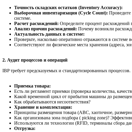
Точность складских остатков (Inventory Accuracy):
Выборочная инвентаризация (Cycle Count):
Проведите 
системе.
Расчет расхождений:
Определите процент расхождений п
Анализ причин расхождений:
Почему возникли расхожде
Актуальность данных в системе:
Проверьте, насколько оперативно отражаются в системе 
Соответствуют ли физические места хранения (адреса, зон
2. Аудит процессов и операций
IBP требует предсказуемых и стандартизированных процессов.
Приемка товара:
Есть ли регламент приемки (проверка количества, качест
Какой временной цикл от прибытия машины до размещени
Как обрабатываются несоответствия?
Хранение и комплектация:
Принципы размещения товара (ABC, хаотичное, размерно
Как организована зона подбора ( picking zone)? Эффект
Используются ли технологии (RFID, терминалы сбора да
Отгрузка: