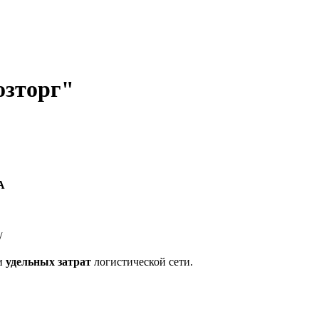
озторг"
А
/
и
удельных затрат
логистической сети.