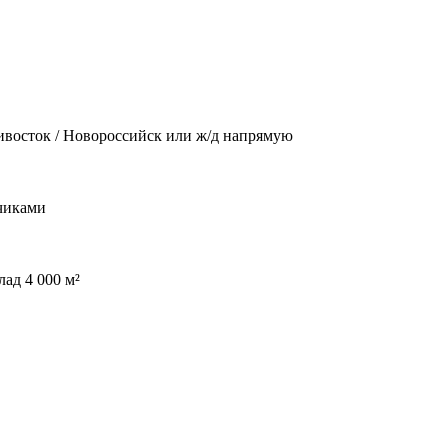
дивосток / Новороссийск или ж/д напрямую
чиками
ад 4 000 м²