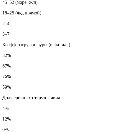
45–52 (море+ж/д)
18–25 (ж/д прямой)
2–4
3–7
Коэфф. загрузки фуры (в филиал)
82%
67%
76%
59%
Доля срочных отгрузок авиа
4%
12%
0%