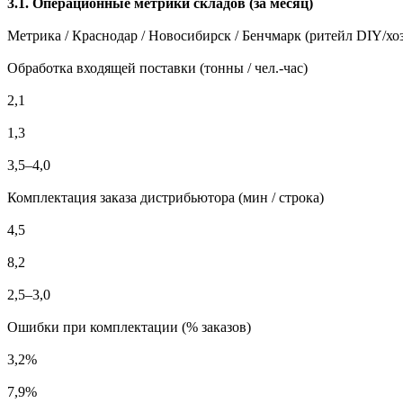
3.1. Операционные метрики складов (за месяц)
Метрика / Краснодар / Новосибирск / Бенчмарк (ритейл DIY/хо
Обработка входящей поставки (тонны / чел.-час)
2,1
1,3
3,5–4,0
Комплектация заказа дистрибьютора (мин / строка)
4,5
8,2
2,5–3,0
Ошибки при комплектации (% заказов)
3,2%
7,9%